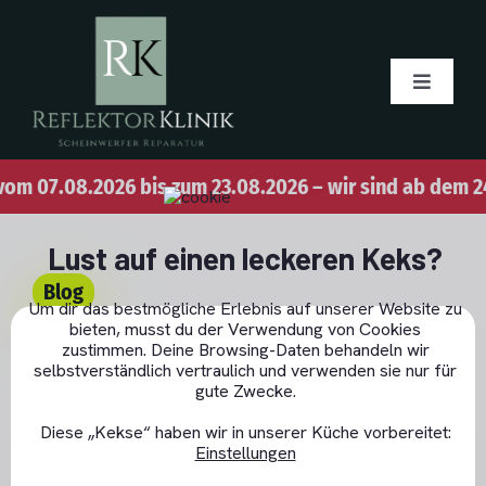
Skip
to
content
Toggle
Navigati
Blog
08.2026 bis zum 23.08.2026 – wir sind ab dem 24.08.202
Über uns
Lust auf einen leckeren Keks?
Blog
Um dir das bestmögliche Erlebnis auf unserer Website zu
Alu-bedampfen
bieten, musst du der Verwendung von Cookies
GDPR Cookie-Banner schließen
Tesla stellte die
zustimmen. Deine Browsing-Daten behandeln wir
selbstverständlich vertraulich und verwenden sie nur für
gute Zwecke.
Angebot
aktualisierte Version des
Diese „Kekse“ haben wir in unserer Küche vorbereitet:
Model 3 vor, auch die LED-
Einstellungen
LED Tagfahrlicht