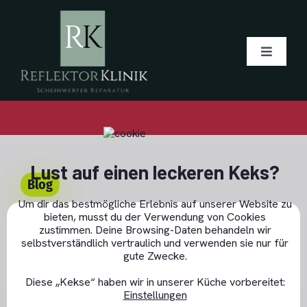
Skip
to
content
Toggle
Navigati
Blog
Über uns
Lust auf einen leckeren Keks?
Blog
Alu-bedampfen
Um dir das bestmögliche Erlebnis auf unserer Website zu
bieten, musst du der Verwendung von Cookies
Für 2024 steht ein Facelift
GDPR Cookie-Banner schließen
zustimmen. Deine Browsing-Daten behandeln wir
selbstverständlich vertraulich und verwenden sie nur für
Angebot
des Polestar 2 an, wurde
gute Zwecke.
auch der Scheinwerfer
Diese „Kekse“ haben wir in unserer Küche vorbereitet:
LED Tagfahrlicht
Einstellungen