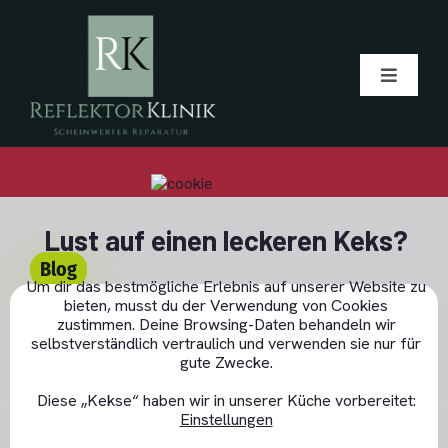
Skip
to
content
Toggle
Navigati
Blog
Über uns
Lust auf einen leckeren Keks?
Blog
Um dir das bestmögliche Erlebnis auf unserer Website zu
Alu-bedampfen
bieten, musst du der Verwendung von Cookies
GDPR Cookie-Banner schließen
Dreizack und
zustimmen. Deine Browsing-Daten behandeln wir
selbstverständlich vertraulich und verwenden sie nur für
Angebot
Klappscheinwerfer aus
gute Zwecke.
Diese „Kekse“ haben wir in unserer Küche vorbereitet:
der 70-er Jahre
Einstellungen
LED Tagfahrlicht