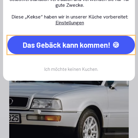
gute Zwecke.
Reparaturen
Diese „Kekse“ haben wir in unserer Küche vorbereitet:
Einstellungen
RHD-LHD Umbau
Das Gebäck kann kommen!
Ich möchte keinen Kuchen.